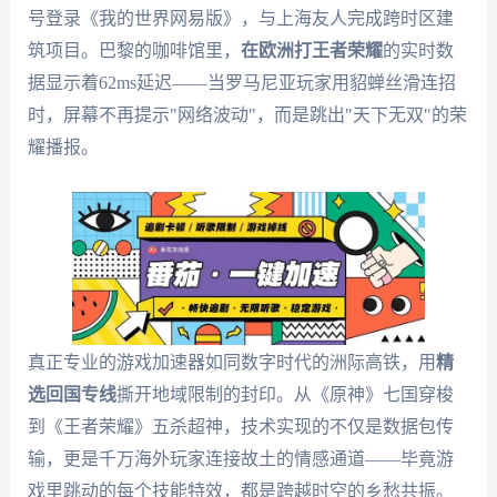
号登录《我的世界网易版》，与上海友人完成跨时区建
筑项目。巴黎的咖啡馆里，
在欧洲打王者荣耀
的实时数
据显示着62ms延迟——当罗马尼亚玩家用貂蝉丝滑连招
时，屏幕不再提示"网络波动"，而是跳出"天下无双"的荣
耀播报。
真正专业的游戏加速器如同数字时代的洲际高铁，用
精
选回国专线
撕开地域限制的封印。从《原神》七国穿梭
到《王者荣耀》五杀超神，技术实现的不仅是数据包传
输，更是千万海外玩家连接故土的情感通道——毕竟游
戏里跳动的每个技能特效，都是跨越时空的乡愁共振。