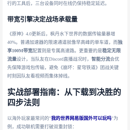
行的工具后，三台设备同时在线仍保持稳定延迟。
带宽引擎决定战场承载量
《原神》4.0更新后，枫丹水下世界的数据传输量暴增
40%。普通加速器的限速通道就像早高峰的单车道，而
独
享100M带宽
配置则是专属高速路。更重要的是
稳定无限
流量
设计，当队友在Discord直播战况时，
智能分流
会优
先保障游戏包传输，避免《崩坏：星穹铁道》团战关键
时刻因队友看视频而集体掉线。
实战部署指南：从下载到决胜的
四步法则
以海外玩家最常问的"
我的世界网易版国外可以玩吗
"为
例，成功联机需要打破双重封锁：