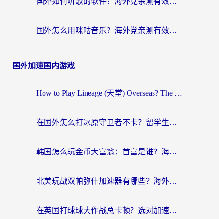
国外如何听歌的软件？海外党亲测有效的回国加速器指南
国外怎么用咪咕音乐？海外党亲测有效的听歌自由指南
国外加速国内游戏
How to Play Lineage (天堂) Overseas? The Ultimate Guide to Choosing the Best Chinese Server Game Accelerator (在国外打天堂加速器)
在国外怎么打冰原守卫者不卡？留学生亲测的国服游戏加速指南
韩国怎么玩金币大富翁：首富是谁？海外党国服游戏加速全攻略
北美玩战双帕弥什加速器有哪些？海外党亲测好用的国服加速指南
在英国打球球大作战总卡顿？选对加速器让你告别延迟（附实测攻略）