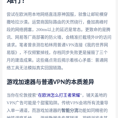
难行？
尝试在欧洲用本地网络直连原神国服，就像让邮轮横穿
撒哈拉沙漠。运营商国际路由的天然绕行，叠加高峰时
段的网络拥塞，200ms以上的延迟是常态。更致命的是腾
讯、网易等厂商部署的防火墙，会精准拦截境外IP的访问
请求。笔者曾亲测在柏林用普通VPN连接《我的世界网
易版》，不仅频繁掉线，存档同步失败更是摧毁了三个
月的建造成果。这些痛点背后揭示着核心矛盾：普通网
络工具无法模拟真实回国链路。
游戏加速器与普通VPN的本质差异
当你在伦敦搜索"
在欧洲怎么打王者荣耀
"，铺天盖地的
VPN广告可能是个甜蜜陷阱。传统VPN会将所有流量导
入单一通道，而游戏加速器的
智能分流
功能如同精密的