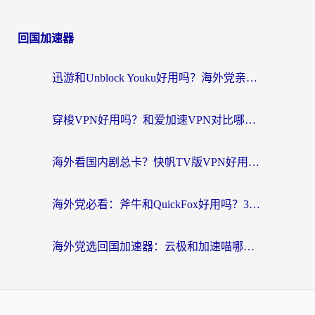
回国加速器
迅游和Unblock Youku好用吗？海外党亲测：3个维度教你选对回国加速器
穿梭VPN好用吗？和爱加速VPN对比哪个回国效果更好？海外党必看的实用指南
海外看国内剧总卡？快帆TV版VPN好用吗？和海牛VPN对比哪个回国效果更好？
海外党必看：斧牛和QuickFox好用吗？3步选对回国加速器，无缝刷国内剧玩游戏
海外党选回国加速器：云极和加速喵哪个好？附3款热门工具实测对比