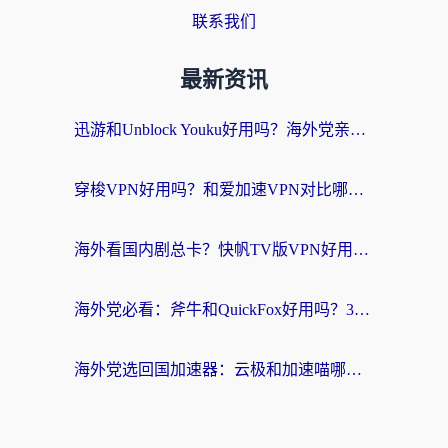
联系我们
最新资讯
迅游和Unblock Youku好用吗？海外党亲测：3个维度教你选对回国加速器
穿梭VPN好用吗？和爱加速VPN对比哪个回国效果更好？海外党必看的实用指南
海外看国内剧总卡？快帆TV版VPN好用吗？和海牛VPN对比哪个回国效果更好？
海外党必看：斧牛和QuickFox好用吗？3步选对回国加速器，无缝刷国内剧玩游戏
海外党选回国加速器：云极和加速喵哪个好？附3款热门工具实测对比