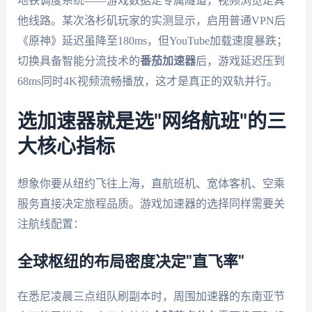
地铁调度系统——游戏数据走专属隧道，视频浏览走其
他线路。某次洛杉矶玩家的实测显示，启用普通VPN后
《原神》延迟虽降至180ms，但YouTube加载速度暴跌；
切换具备智能分流技术的
番茄加速器
后，游戏延迟压到
68ms同时4K视频流畅播放，这才是真正的双轨并行。
选加速器就是选"网络航班"的三
大核心指标
想象你要从纽约飞往上海，直航班机、宽体客机、空乘
服务直接决定旅程品质。游戏加速器的选择同样需要关
注航线配置：
全球枢纽的布局密度决定"直飞率"
在悉尼凌晨三点组队刷副本时，周围加速器的东南亚节