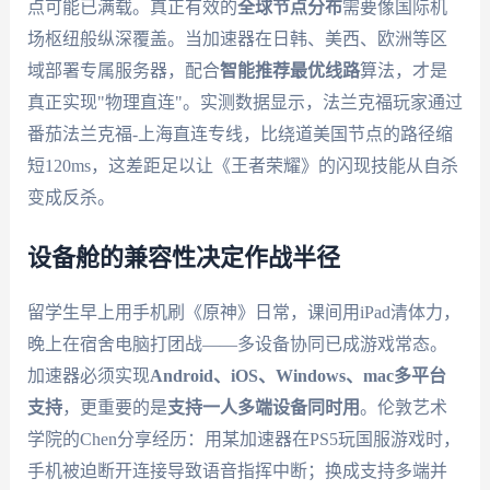
点可能已满载。真正有效的
全球节点分布
需要像国际机
场枢纽般纵深覆盖。当加速器在日韩、美西、欧洲等区
域部署专属服务器，配合
智能推荐最优线路
算法，才是
真正实现"物理直连"。实测数据显示，法兰克福玩家通过
番茄法兰克福-上海直连专线，比绕道美国节点的路径缩
短120ms，这差距足以让《王者荣耀》的闪现技能从自杀
变成反杀。
设备舱的兼容性决定作战半径
留学生早上用手机刷《原神》日常，课间用iPad清体力，
晚上在宿舍电脑打团战——多设备协同已成游戏常态。
加速器必须实现
Android、iOS、Windows、mac多平台
支持
，更重要的是
支持一人多端设备同时用
。伦敦艺术
学院的Chen分享经历：用某加速器在PS5玩国服游戏时，
手机被迫断开连接导致语音指挥中断；换成支持多端并