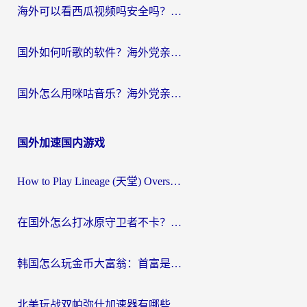
海外可以看西瓜视频吗安全吗？留学生亲测：3步解决回国追剧难题，附靠谱加速器推荐
国外如何听歌的软件？海外党亲测有效的回国加速器指南
国外怎么用咪咕音乐？海外党亲测有效的听歌自由指南
国外加速国内游戏
How to Play Lineage (天堂) Overseas? The Ultimate Guide to Choosing the Best Chinese Server Game Accelerator (在国外打天堂加速器)
在国外怎么打冰原守卫者不卡？留学生亲测的国服游戏加速指南
韩国怎么玩金币大富翁：首富是谁？海外党国服游戏加速全攻略
北美玩战双帕弥什加速器有哪些？海外党亲测好用的国服加速指南