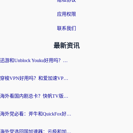
应用权限
联系我们
最新资讯
迅游和Unblock Youku好用吗？海外党亲测：3个维度教你选对回国加速器
穿梭VPN好用吗？和爱加速VPN对比哪个回国效果更好？海外党必看的实用指南
海外看国内剧总卡？快帆TV版VPN好用吗？和海牛VPN对比哪个回国效果更好？
海外党必看：斧牛和QuickFox好用吗？3步选对回国加速器，无缝刷国内剧玩游戏
海外党选回国加速器：云极和加速喵哪个好？附3款热门工具实测对比