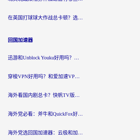
在英国打球球大作战总卡顿？选对加速器让你告别延迟（附实测攻略）
回国加速器
迅游和Unblock Youku好用吗？海外党亲测：3个维度教你选对回国加速器
穿梭VPN好用吗？和爱加速VPN对比哪个回国效果更好？海外党必看的实用指南
海外看国内剧总卡？快帆TV版VPN好用吗？和海牛VPN对比哪个回国效果更好？
海外党必看：斧牛和QuickFox好用吗？3步选对回国加速器，无缝刷国内剧玩游戏
海外党选回国加速器：云极和加速喵哪个好？附3款热门工具实测对比