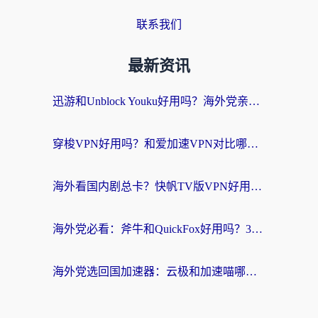
联系我们
最新资讯
迅游和Unblock Youku好用吗？海外党亲测：3个维度教你选对回国加速器
穿梭VPN好用吗？和爱加速VPN对比哪个回国效果更好？海外党必看的实用指南
海外看国内剧总卡？快帆TV版VPN好用吗？和海牛VPN对比哪个回国效果更好？
海外党必看：斧牛和QuickFox好用吗？3步选对回国加速器，无缝刷国内剧玩游戏
海外党选回国加速器：云极和加速喵哪个好？附3款热门工具实测对比