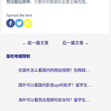
然还能玩原神
，只要你的数据包走着正确的路。
Spread the love
←
前一篇文章
后一篇文章
→
版权地域限制
在国外怎么看国内的网站视频？别再踩坑！选对加速器秒回国内冲浪
国外可以看国内影视app吗知乎？留学生亲测有效的回国加速方案
海外可以看西瓜视频吗安全吗？留学生亲测：3步解决回国追剧难题，附靠谱加速器推荐