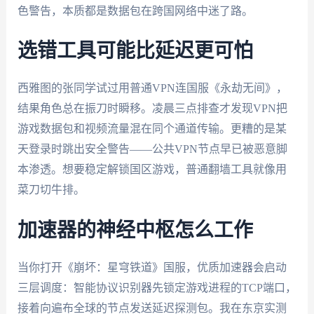
色警告，本质都是数据包在跨国网络中迷了路。
选错工具可能比延迟更可怕
西雅图的张同学试过用普通VPN连国服《永劫无间》，
结果角色总在振刀时瞬移。凌晨三点排查才发现VPN把
游戏数据包和视频流量混在同个通道传输。更糟的是某
天登录时跳出安全警告——公共VPN节点早已被恶意脚
本渗透。想要稳定解锁国区游戏，普通翻墙工具就像用
菜刀切牛排。
加速器的神经中枢怎么工作
当你打开《崩坏：星穹铁道》国服，优质加速器会启动
三层调度：智能协议识别器先锁定游戏进程的TCP端口，
接着向遍布全球的节点发送延迟探测包。我在东京实测