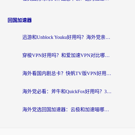
回国加速器
迅游和Unblock Youku好用吗？海外党亲测：3个维度教你选对回国加速器
穿梭VPN好用吗？和爱加速VPN对比哪个回国效果更好？海外党必看的实用指南
海外看国内剧总卡？快帆TV版VPN好用吗？和海牛VPN对比哪个回国效果更好？
海外党必看：斧牛和QuickFox好用吗？3步选对回国加速器，无缝刷国内剧玩游戏
海外党选回国加速器：云极和加速喵哪个好？附3款热门工具实测对比