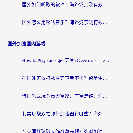
国外如何听歌的软件？海外党亲测有效的回国加速器指南
国外怎么用咪咕音乐？海外党亲测有效的听歌自由指南
国外加速国内游戏
How to Play Lineage (天堂) Overseas? The Ultimate Guide to Choosing the Best Chinese Server Game Accelerator (在国外打天堂加速器)
在国外怎么打冰原守卫者不卡？留学生亲测的国服游戏加速指南
韩国怎么玩金币大富翁：首富是谁？海外党国服游戏加速全攻略
北美玩战双帕弥什加速器有哪些？海外党亲测好用的国服加速指南
在英国打球球大作战总卡顿？选对加速器让你告别延迟（附实测攻略）