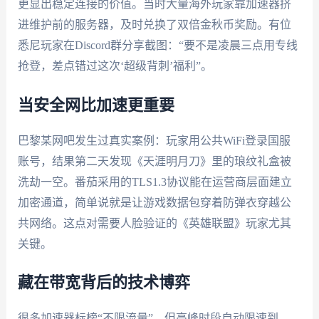
更显出稳定连接的价值。当时大量海外玩家靠加速器挤
进维护前的服务器，及时兑换了双倍金秋币奖励。有位
悉尼玩家在Discord群分享截图：“要不是凌晨三点用专线
抢登，差点错过这次‘超级背刺’福利”。
当安全网比加速更重要
巴黎某网吧发生过真实案例：玩家用公共WiFi登录国服
账号，结果第二天发现《天涯明月刀》里的琅纹礼盒被
洗劫一空。番茄采用的TLS1.3协议能在运营商层面建立
加密通道，简单说就是让游戏数据包穿着防弹衣穿越公
共网络。这点对需要人脸验证的《英雄联盟》玩家尤其
关键。
藏在带宽背后的技术博弈
很多加速器标榜“不限流量”，但高峰时段自动限速到