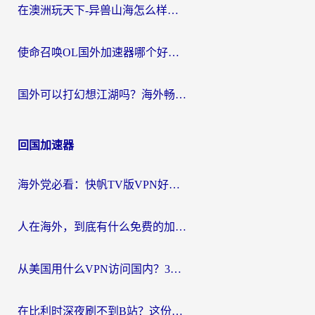
在澳洲玩天下-异兽山海怎么样才能不卡？一份给南半球玩家的自救指南
使命召唤OL国外加速器哪个好用？海外玩家亲测的国服游戏加速终极指南
国外可以打幻想江湖吗？海外畅玩国服游戏的终极指南
回国加速器
海外党必看：快帆TV版VPN好用吗？和Easyback VPN对比哪个回国效果更好？附2026真实测评
人在海外，到底有什么免费的加速器能让我安心追剧打游戏？
从美国用什么VPN访问国内？3年海外党亲测：选对工具才能无缝刷B站、看腾讯视频
在比利时深夜刷不到B站？这份回国加速器避坑指南请收好