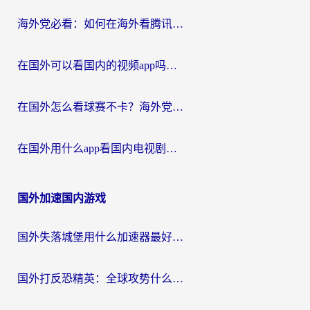
海外党必看：如何在海外看腾讯体育？解决赛事直播地区限制的终极指南
在国外可以看国内的视频app吗知乎？海外党亲测有效的追剧加速方案
在国外怎么看球赛不卡？海外党专属体育直播自由指南
在国外用什么app看国内电视剧？3步解决版权限制+卡顿难题
国外加速国内游戏
国外失落城堡用什么加速器最好？一份来自老玩家的真实指南
国外打反恐精英：全球攻势什么加速器好用？2026海外玩家国服游戏加速终极指南