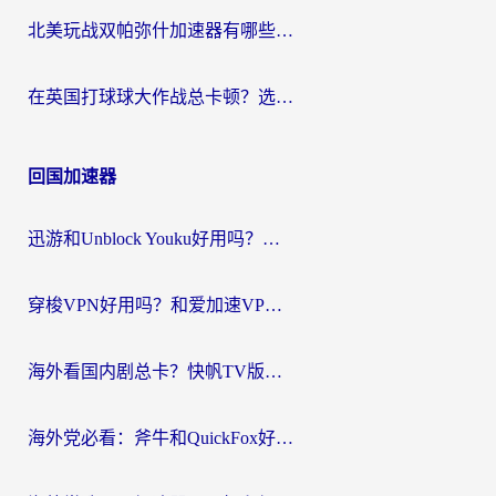
北美玩战双帕弥什加速器有哪些？海外党亲测好用的国服加速指南
在英国打球球大作战总卡顿？选对加速器让你告别延迟（附实测攻略）
回国加速器
迅游和Unblock Youku好用吗？海外党亲测：3个维度教你选对回国加速器
穿梭VPN好用吗？和爱加速VPN对比哪个回国效果更好？海外党必看的实用指南
海外看国内剧总卡？快帆TV版VPN好用吗？和海牛VPN对比哪个回国效果更好？
海外党必看：斧牛和QuickFox好用吗？3步选对回国加速器，无缝刷国内剧玩游戏