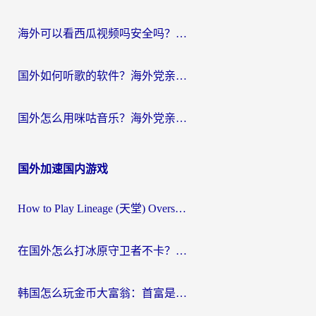
海外可以看西瓜视频吗安全吗？留学生亲测：3步解决回国追剧难题，附靠谱加速器推荐
国外如何听歌的软件？海外党亲测有效的回国加速器指南
国外怎么用咪咕音乐？海外党亲测有效的听歌自由指南
国外加速国内游戏
How to Play Lineage (天堂) Overseas? The Ultimate Guide to Choosing the Best Chinese Server Game Accelerator (在国外打天堂加速器)
在国外怎么打冰原守卫者不卡？留学生亲测的国服游戏加速指南
韩国怎么玩金币大富翁：首富是谁？海外党国服游戏加速全攻略