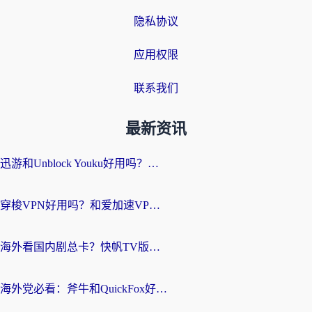
隐私协议
应用权限
联系我们
最新资讯
迅游和Unblock Youku好用吗？海外党亲测：3个维度教你选对回国加速器
穿梭VPN好用吗？和爱加速VPN对比哪个回国效果更好？海外党必看的实用指南
海外看国内剧总卡？快帆TV版VPN好用吗？和海牛VPN对比哪个回国效果更好？
海外党必看：斧牛和QuickFox好用吗？3步选对回国加速器，无缝刷国内剧玩游戏