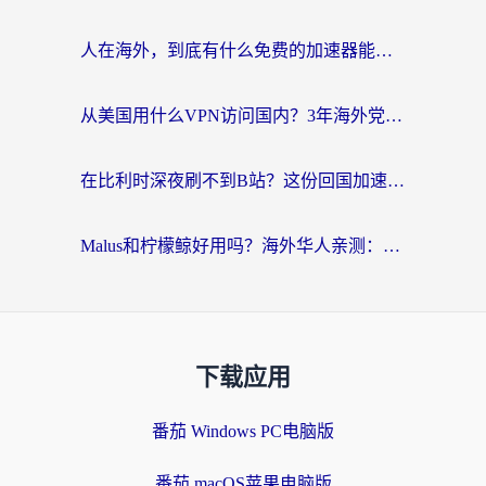
人在海外，到底有什么免费的加速器能让我安心追剧打游戏？
从美国用什么VPN访问国内？3年海外党亲测：选对工具才能无缝刷B站、看腾讯视频
在比利时深夜刷不到B站？这份回国加速器避坑指南请收好
Malus和柠檬鲸好用吗？海外华人亲测：回国加速器怎么选才不踩坑？
下载应用
番茄 Windows PC电脑版
番茄 macOS苹果电脑版