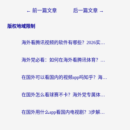
←
前一篇文章
后一篇文章
→
版权地域限制
海外看腾讯视频的软件有哪些？2026实测有效，留学生都在用的回国加速器指南
海外党必看：如何在海外看腾讯体育？解决赛事直播地区限制的终极指南
在国外可以看国内的视频app吗知乎？海外党亲测有效的追剧加速方案
在国外怎么看球赛不卡？海外党专属体育直播自由指南
在国外用什么app看国内电视剧？3步解决版权限制+卡顿难题