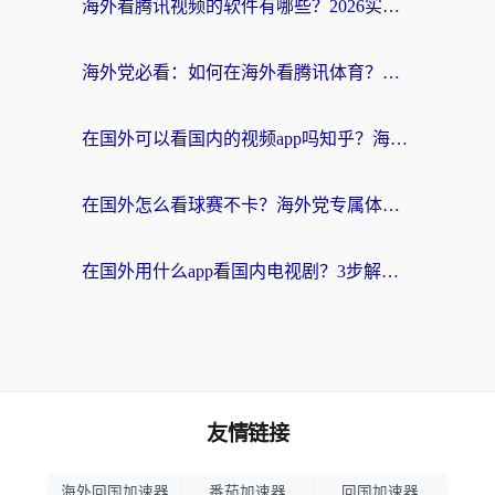
海外看腾讯视频的软件有哪些？2026实测有效，留学生都在用的回国加速器指南
海外党必看：如何在海外看腾讯体育？解决赛事直播地区限制的终极指南
在国外可以看国内的视频app吗知乎？海外党亲测有效的追剧加速方案
在国外怎么看球赛不卡？海外党专属体育直播自由指南
在国外用什么app看国内电视剧？3步解决版权限制+卡顿难题
友情链接
海外回国加速器
番茄加速器
回国加速器