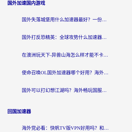
国外加速国内游戏
国外失落城堡用什么加速器最好？一份来自老玩家的真实指南
国外打反恐精英：全球攻势什么加速器好用？2026海外玩家国服游戏加速终极指南
在澳洲玩天下-异兽山海怎么样才能不卡？一份给南半球玩家的自救指南
使命召唤OL国外加速器哪个好用？海外玩家亲测的国服游戏加速终极指南
国外可以打幻想江湖吗？海外畅玩国服游戏的终极指南
回国加速器
海外党必看：快帆TV版VPN好用吗？和Easyback VPN对比哪个回国效果更好？附2026真实测评