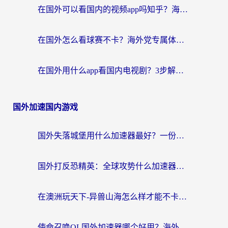
在国外可以看国内的视频app吗知乎？海外党亲测有效的追剧加速方案
在国外怎么看球赛不卡？海外党专属体育直播自由指南
在国外用什么app看国内电视剧？3步解决版权限制+卡顿难题
国外加速国内游戏
国外失落城堡用什么加速器最好？一份来自老玩家的真实指南
国外打反恐精英：全球攻势什么加速器好用？2026海外玩家国服游戏加速终极指南
在澳洲玩天下-异兽山海怎么样才能不卡？一份给南半球玩家的自救指南
使命召唤OL国外加速器哪个好用？海外玩家亲测的国服游戏加速终极指南