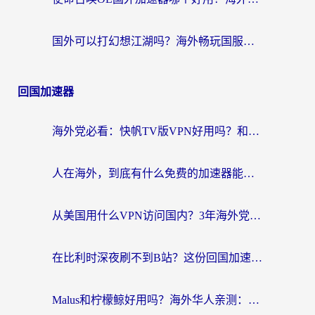
国外可以打幻想江湖吗？海外畅玩国服游戏的终极指南
回国加速器
海外党必看：快帆TV版VPN好用吗？和Easyback VPN对比哪个回国效果更好？附2026真实测评
人在海外，到底有什么免费的加速器能让我安心追剧打游戏？
从美国用什么VPN访问国内？3年海外党亲测：选对工具才能无缝刷B站、看腾讯视频
在比利时深夜刷不到B站？这份回国加速器避坑指南请收好
Malus和柠檬鲸好用吗？海外华人亲测：回国加速器怎么选才不踩坑？