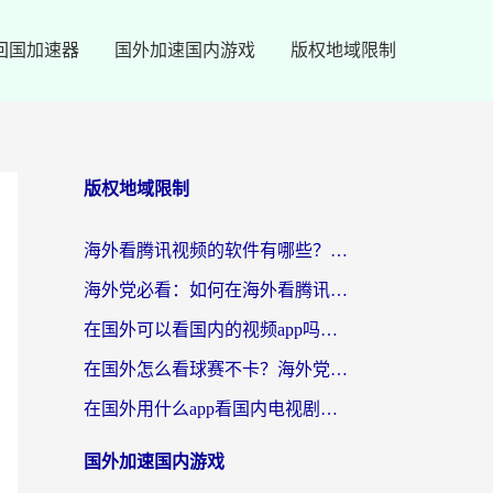
回国加速器
国外加速国内游戏
版权地域限制
版权地域限制
海外看腾讯视频的软件有哪些？2026实测有效，留学生都在用的回国加速器指南
海外党必看：如何在海外看腾讯体育？解决赛事直播地区限制的终极指南
在国外可以看国内的视频app吗知乎？海外党亲测有效的追剧加速方案
在国外怎么看球赛不卡？海外党专属体育直播自由指南
在国外用什么app看国内电视剧？3步解决版权限制+卡顿难题
国外加速国内游戏