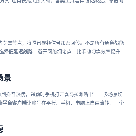
方案”这类长尾关键词时，各类工具看得眼花缭乱。靠谱的
的专属节点，将腾讯视频信号加密回传。不是所有通道都能
选择低延迟线路
，避开网络拥堵点，比手动切换效率提升
场景
Pad刷抖音热榜，通勤时手机打开喜马拉雅听书——多场景切
S的全平台客户端
让账号在平板、手机、电脑上自由流转，一个
虑