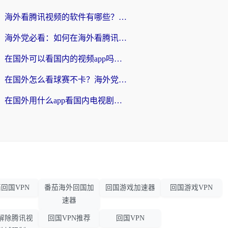
海外看腾讯视频的软件有哪些？2026实测有效，留学生都在用的回国加速器指南
海外党必看：如何在海外看腾讯体育？解决赛事直播地区限制的终极指南
在国外可以看国内的视频app吗知乎？海外党亲测有效的追剧加速方案
在国外怎么看球赛不卡？海外党专属体育直播自由指南
在国外用什么app看国内电视剧？3步解决版权限制+卡顿难题
回国VPN
番茄海外回国加
回国游戏加速器
回国游戏VPN
速器
解除腾讯视
回国VPN推荐
回国VPN