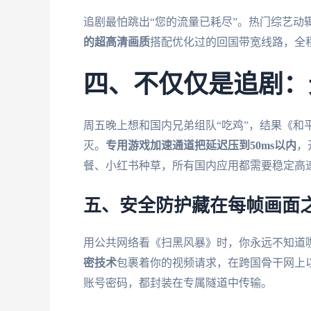
追剧最怕跳出“您的流量已耗尽”。热门综艺动辄
的超高清画质
搭配优化过的回国带宽线路，全程
四、不仅仅是追剧：
周五晚上想和国内兄弟组队“吃鸡”，结果《和
灭。
专用游戏加速通道把延迟压到50ms以内
，
餐、小红书种草，所有国内应用都需要稳定高
五、安全防护藏在每帧画面
用公共网络看《扫黑风暴》时，你永远不知道咖
密技术
包裹着你的视频请求，在跨国骨干网上
账号密码，都封装在专属隧道中传输。