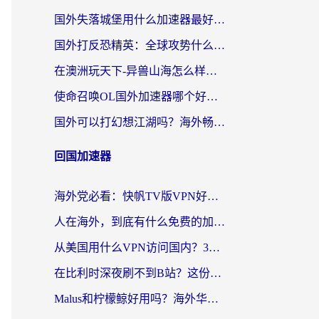
国外失落城堡用什么加速器最好？一份来自老玩家的真实指南
国外打反恐精英：全球攻势什么加速器好用？2026海外玩家国服游戏加速终极指南
在澳洲玩天下-异兽山海怎么样才能不卡？一份给南半球玩家的自救指南
使命召唤OL国外加速器哪个好用？海外玩家亲测的国服游戏加速终极指南
国外可以打幻想江湖吗？海外畅玩国服游戏的终极指南
回国加速器
海外党必看：快帆TV版VPN好用吗？和Easyback VPN对比哪个回国效果更好？附2026真实测评
人在海外，到底有什么免费的加速器能让我安心追剧打游戏？
从美国用什么VPN访问国内？3年海外党亲测：选对工具才能无缝刷B站、看腾讯视频
在比利时深夜刷不到B站？这份回国加速器避坑指南请收好
Malus和柠檬鲸好用吗？海外华人亲测：回国加速器怎么选才不踩坑？