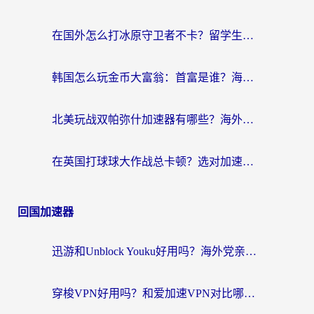
在国外怎么打冰原守卫者不卡？留学生亲测的国服游戏加速指南
韩国怎么玩金币大富翁：首富是谁？海外党国服游戏加速全攻略
北美玩战双帕弥什加速器有哪些？海外党亲测好用的国服加速指南
在英国打球球大作战总卡顿？选对加速器让你告别延迟（附实测攻略）
回国加速器
迅游和Unblock Youku好用吗？海外党亲测：3个维度教你选对回国加速器
穿梭VPN好用吗？和爱加速VPN对比哪个回国效果更好？海外党必看的实用指南