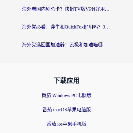
海外看国内剧总卡？快帆TV版VPN好用吗？和海牛VPN对比哪个回国效果更好？
海外党必看：斧牛和QuickFox好用吗？3步选对回国加速器，无缝刷国内剧玩游戏
海外党选回国加速器：云极和加速喵哪个好？附3款热门工具实测对比
下载应用
番茄 Windows PC电脑版
番茄 macOS苹果电脑版
番茄 ios苹果手机版