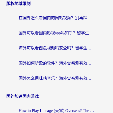
版权地域限制
在国外怎么看国内的网站视频？别再踩坑！选对加速器秒回国内冲浪
国外可以看国内影视app吗知乎？留学生亲测有效的回国加速方案
海外可以看西瓜视频吗安全吗？留学生亲测：3步解决回国追剧难题，附靠谱加速器推荐
国外如何听歌的软件？海外党亲测有效的回国加速器指南
国外怎么用咪咕音乐？海外党亲测有效的听歌自由指南
国外加速国内游戏
How to Play Lineage (天堂) Overseas? The Ultimate Guide to Choosing the Best Chinese Server Game Accelerator (在国外打天堂加速器)