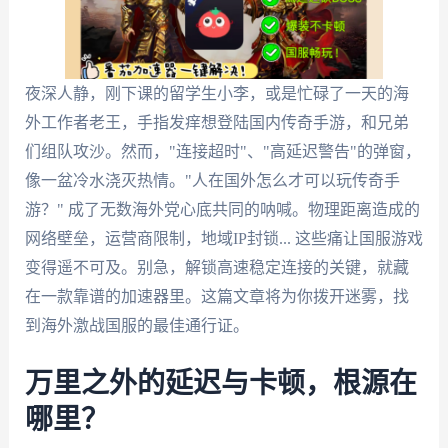
夜深人静，刚下课的留学生小李，或是忙碌了一天的海
外工作者老王，手指发痒想登陆国内传奇手游，和兄弟
们组队攻沙。然而，"连接超时"、"高延迟警告"的弹窗，
像一盆冷水浇灭热情。"人在国外怎么才可以玩传奇手
游？" 成了无数海外党心底共同的呐喊。物理距离造成的
网络壁垒，运营商限制，地域IP封锁... 这些痛让国服游戏
变得遥不可及。别急，解锁高速稳定连接的关键，就藏
在一款靠谱的加速器里。这篇文章将为你拨开迷雾，找
到海外激战国服的最佳通行证。
万里之外的延迟与卡顿，根源在
哪里？