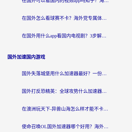
在国外可以看国内的视频app吗知乎？海外党亲测有效的追剧加速方案
在国外怎么看球赛不卡？海外党专属体育直播自由指南
在国外用什么app看国内电视剧？3步解决版权限制+卡顿难题
国外加速国内游戏
国外失落城堡用什么加速器最好？一份来自老玩家的真实指南
国外打反恐精英：全球攻势什么加速器好用？2026海外玩家国服游戏加速终极指南
在澳洲玩天下-异兽山海怎么样才能不卡？一份给南半球玩家的自救指南
使命召唤OL国外加速器哪个好用？海外玩家亲测的国服游戏加速终极指南