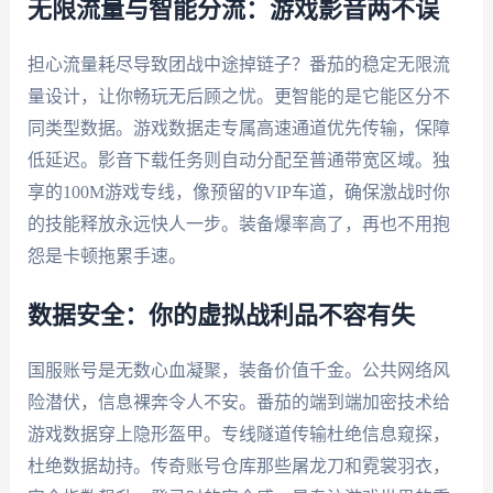
无限流量与智能分流：游戏影音两不误
担心流量耗尽导致团战中途掉链子？番茄的稳定无限流
量设计，让你畅玩无后顾之忧。更智能的是它能区分不
同类型数据。游戏数据走专属高速通道优先传输，保障
低延迟。影音下载任务则自动分配至普通带宽区域。独
享的100M游戏专线，像预留的VIP车道，确保激战时你
的技能释放永远快人一步。装备爆率高了，再也不用抱
怨是卡顿拖累手速。
数据安全：你的虚拟战利品不容有失
国服账号是无数心血凝聚，装备价值千金。公共网络风
险潜伏，信息裸奔令人不安。番茄的端到端加密技术给
游戏数据穿上隐形盔甲。专线隧道传输杜绝信息窥探，
杜绝数据劫持。传奇账号仓库那些屠龙刀和霓裳羽衣，