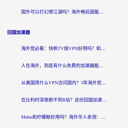
国外可以打幻想江湖吗？海外畅玩国服游戏的终极指南
回国加速器
海外党必看：快帆TV版VPN好用吗？和Easyback VPN对比哪个回国效果更好？附2026真实测评
人在海外，到底有什么免费的加速器能让我安心追剧打游戏？
从美国用什么VPN访问国内？3年海外党亲测：选对工具才能无缝刷B站、看腾讯视频
在比利时深夜刷不到B站？这份回国加速器避坑指南请收好
Malus和柠檬鲸好用吗？海外华人亲测：回国加速器怎么选才不踩坑？