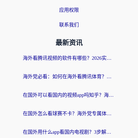
应用权限
联系我们
最新资讯
海外看腾讯视频的软件有哪些？2026实测有效，留学生都在用的回国加速器指南
海外党必看：如何在海外看腾讯体育？解决赛事直播地区限制的终极指南
在国外可以看国内的视频app吗知乎？海外党亲测有效的追剧加速方案
在国外怎么看球赛不卡？海外党专属体育直播自由指南
在国外用什么app看国内电视剧？3步解决版权限制+卡顿难题