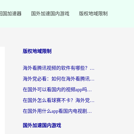
回国加速器
国外加速国内游戏
版权地域限制
版权地域限制
海外看腾讯视频的软件有哪些？2026实测有效，留学生都在用的回国加速器指南
海外党必看：如何在海外看腾讯体育？解决赛事直播地区限制的终极指南
在国外可以看国内的视频app吗知乎？海外党亲测有效的追剧加速方案
在国外怎么看球赛不卡？海外党专属体育直播自由指南
在国外用什么app看国内电视剧？3步解决版权限制+卡顿难题
国外加速国内游戏