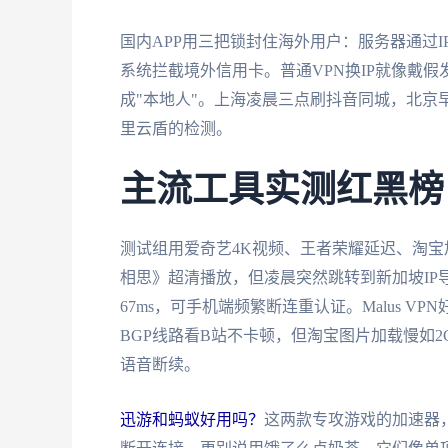
国内APP用三把锁封住海外用户：服务器通过
系统拦截境外信用卡。普通VPN换IP就像戴
成"本地人"。上海凌晨三点刷抖音同城，北京
里云盾的检测。
主流工具实测红黑榜
测试组用爱奇艺4K视频、王者荣耀延迟、淘宝
相思》超清播放，但凌晨突然跳转到新加坡IP
67ms，可手机端频繁断连重认证。Malus VPN
BGP线路看B站不卡顿，但淘宝图片加载慢如2
语音断续。
迅游和蚂蚁好用吗？
这两款专攻游戏的加速器，