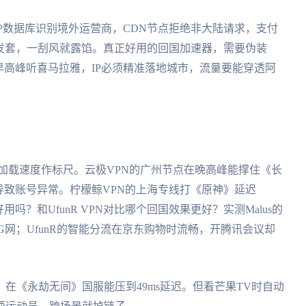
IP数据库识别境外运营商，CDN节点拒绝非大陆请求，支付
假发套，一刮风就露馅。真正好用的回国加速器，需要伪装
早高峰听喜马拉雅，IP必须精准落地城市，流量要能穿透阿
加载速度作标尺。云极VPN的广州节点在晚高峰能撑住《长
导致账号异常。柠檬鲸VPN的上海专线打《原神》延迟
好用吗？和UfunR VPN对比哪个回国效果更好？实测Malus的
G网；UfunR的智能分流在京东购物时流畅，开腾讯会议却
在《永劫无间》国服能压到49ms延迟。但看芒果TV时自动