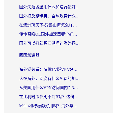
国外失落城堡用什么加速器最好？一份来自老玩家的真实指南
国外打反恐精英：全球攻势什么加速器好用？2026海外玩家国服游戏加速终极指南
在澳洲玩天下-异兽山海怎么样才能不卡？一份给南半球玩家的自救指南
使命召唤OL国外加速器哪个好用？海外玩家亲测的国服游戏加速终极指南
国外可以打幻想江湖吗？海外畅玩国服游戏的终极指南
回国加速器
海外党必看：快帆TV版VPN好用吗？和Easyback VPN对比哪个回国效果更好？附2026真实测评
人在海外，到底有什么免费的加速器能让我安心追剧打游戏？
从美国用什么VPN访问国内？3年海外党亲测：选对工具才能无缝刷B站、看腾讯视频
在比利时深夜刷不到B站？这份回国加速器避坑指南请收好
Malus和柠檬鲸好用吗？海外华人亲测：回国加速器怎么选才不踩坑？