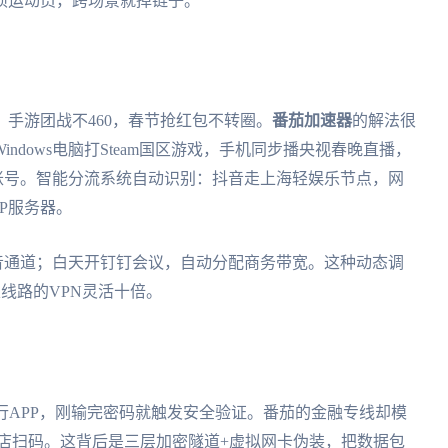
项运动员，跨场景就掉链子。
手游团战不460，春节抢红包不转圈。
番茄加速器
的解法很
dows电脑打Steam国区游戏，手机同步播央视春晚直播，
个账号。智能分流系统自动识别：抖音走上海轻娱乐节点，网
P服务器。
音通道；白天开钉钉会议，自动分配商务带宽。这种动态调
定线路的VPN灵活十倍。
行APP，刚输完密码就触发安全验证。番茄的金融专线却模
店扫码。这背后是三层加密隧道+虚拟网卡伪装，把数据包