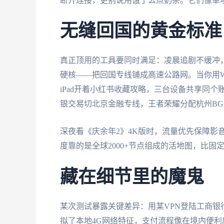
断开连接，更别说用饿了么点奶茶。它们像单
无缝回国的黄金标准
真正顶用的工具要同时满足：凌晨追剧不缓冲，
硬核——把回国专线铺成高速公路网。当你用Win
iPad开着小红书收藏攻略，三台设备共享同
银交易切北京金融专线，王者荣耀分配杭州BG
深夜看《庆余年2》4K版时，流量优先保障影
度靠的是全球2000+节点组成的活地图，比固
藏在细节里的魔鬼
某次测试暴露关键差异：用某VPN登陆工商银
拟了本地4G网络特征，支付流程像在境内便利