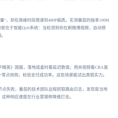
量"，却在高峰时段限速到480P画质。实测番茄的独享100M
秘密在于智能QoS系统：当检测到你在刷微博视频，自动预
圈。
平精英》国服，落地成盒时看延迟数值；用央视频看CBA直
一零点抢购，检验支付成功率。这些场景能试出真假实力。
节点失败，番茄的技术团队远程抓取路由日志，发现是当地
包，这种响应速度在行业里堪称降维打击。