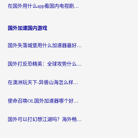
在国外用什么app看国内电视剧？3步解决版权限制+卡顿难题
国外加速国内游戏
国外失落城堡用什么加速器最好？一份来自老玩家的真实指南
国外打反恐精英：全球攻势什么加速器好用？2026海外玩家国服游戏加速终极指南
在澳洲玩天下-异兽山海怎么样才能不卡？一份给南半球玩家的自救指南
使命召唤OL国外加速器哪个好用？海外玩家亲测的国服游戏加速终极指南
国外可以打幻想江湖吗？海外畅玩国服游戏的终极指南