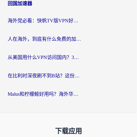
回国加速器
海外党必看：快帆TV版VPN好用吗？和Easyback VPN对比哪个回国效果更好？附2026真实测评
人在海外，到底有什么免费的加速器能让我安心追剧打游戏？
从美国用什么VPN访问国内？3年海外党亲测：选对工具才能无缝刷B站、看腾讯视频
在比利时深夜刷不到B站？这份回国加速器避坑指南请收好
Malus和柠檬鲸好用吗？海外华人亲测：回国加速器怎么选才不踩坑？
下载应用