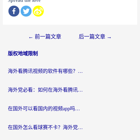
Spread the love
文
←
前一篇文章
后一篇文章
→
章
版权地域限制
导
航
海外看腾讯视频的软件有哪些？2026实测有效，留学生都在用的回国加速器指南
海外党必看：如何在海外看腾讯体育？解决赛事直播地区限制的终极指南
在国外可以看国内的视频app吗知乎？海外党亲测有效的追剧加速方案
在国外怎么看球赛不卡？海外党专属体育直播自由指南