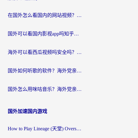
航
在国外怎么看国内的网站视频？别再踩坑！选对加速器秒回国内冲浪
国外可以看国内影视app吗知乎？留学生亲测有效的回国加速方案
海外可以看西瓜视频吗安全吗？留学生亲测：3步解决回国追剧难题，附靠谱加速器推荐
国外如何听歌的软件？海外党亲测有效的回国加速器指南
国外怎么用咪咕音乐？海外党亲测有效的听歌自由指南
国外加速国内游戏
How to Play Lineage (天堂) Overseas? The Ultimate Guide to Choosing the Best Chinese Server Game Accelerator (在国外打天堂加速器)