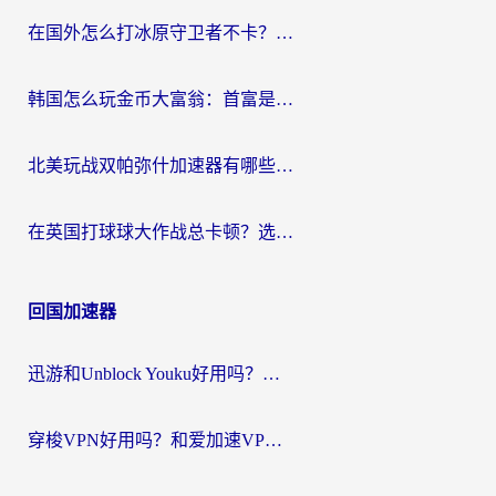
在国外怎么打冰原守卫者不卡？留学生亲测的国服游戏加速指南
韩国怎么玩金币大富翁：首富是谁？海外党国服游戏加速全攻略
北美玩战双帕弥什加速器有哪些？海外党亲测好用的国服加速指南
在英国打球球大作战总卡顿？选对加速器让你告别延迟（附实测攻略）
回国加速器
迅游和Unblock Youku好用吗？海外党亲测：3个维度教你选对回国加速器
穿梭VPN好用吗？和爱加速VPN对比哪个回国效果更好？海外党必看的实用指南