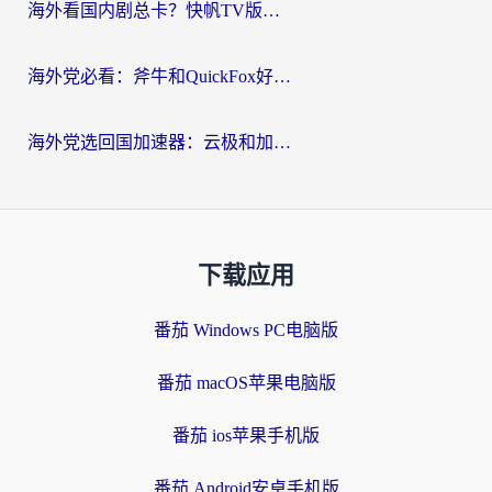
海外看国内剧总卡？快帆TV版VPN好用吗？和海牛VPN对比哪个回国效果更好？
海外党必看：斧牛和QuickFox好用吗？3步选对回国加速器，无缝刷国内剧玩游戏
海外党选回国加速器：云极和加速喵哪个好？附3款热门工具实测对比
下载应用
番茄 Windows PC电脑版
番茄 macOS苹果电脑版
番茄 ios苹果手机版
番茄 Android安卓手机版