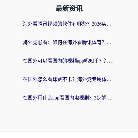
最新资讯
海外看腾讯视频的软件有哪些？2026实测有效，留学生都在用的回国加速器指南
海外党必看：如何在海外看腾讯体育？解决赛事直播地区限制的终极指南
在国外可以看国内的视频app吗知乎？海外党亲测有效的追剧加速方案
在国外怎么看球赛不卡？海外党专属体育直播自由指南
在国外用什么app看国内电视剧？3步解决版权限制+卡顿难题